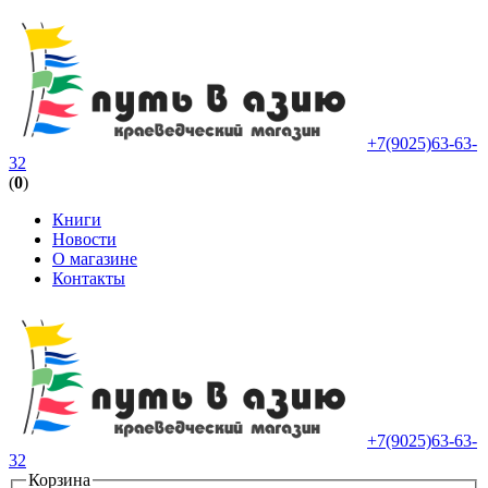
+7(9025)63-63-
32
(
0
)
Книги
Новости
О магазине
Контакты
+7(9025)63-63-
32
Корзина