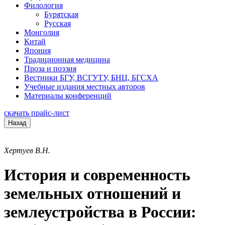
Филология
Бурятская
Русская
Монголия
Китай
Япония
Традиционная медицина
Проза и поэзия
Вестники БГУ, ВСГУТУ, БНЦ, БГСХА
Учебные издания местных авторов
Материалы конференций
скачать прайс-лист
Назад
Хертуев В.Н.
История и современность
земельных отношений и
землеустройства в России: