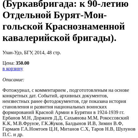
(Буркавбригада: к 90-летию
Отдельной Бурят-Мон-
гольской Краснознаменной
кавалерийской бригады).
Улан-Удэ, БГУ, 2014, 48 стр.
Цена:
350.00
в корзину
Описание:
Фотожурнал, с комментарием , подгототовленым на основе
конкретных дат. Событий, архивных документов,
неизвестных ранее фотодокументов, где показана история
становления и развития национальных воинских
формирований Красной Армии в Бурятии в 1924-1939 гг.
Ербанов М.Н, Доржиев Д.Д, Сахьянова М.М, Рокоссовский
К.К, М.В.Фрунзе, Г.К.Жуков, Балдынов И.В, Зимин В.Ф,
Гармаев Г.А.Номтоев Ц.Н, Митанов С.Х, Таров Н.В, Шулунов
П.С. и др.