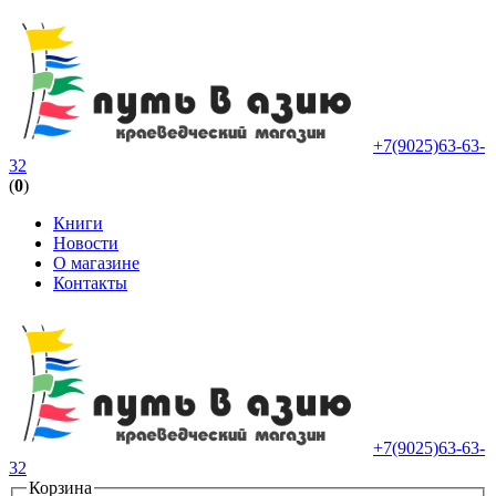
+7(9025)63-63-
32
(
0
)
Книги
Новости
О магазине
Контакты
+7(9025)63-63-
32
Корзина