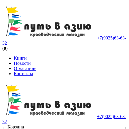
+7(9025)63-63-
32
(
0
)
Книги
Новости
О магазине
Контакты
+7(9025)63-63-
32
Корзина