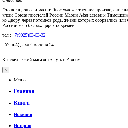
Описание:
Это волнующее и масштабное художественное произведение нап
члена Союза писателей России Марии Афанасьевны Тимошенко (
ко Двору, через потомков рода, жизни которых оборвались или 
Российского былых, царских времен.
тел.:
+7(9025)63-63-32
г.Улан-Удэ, ул.Смолина 24а
Краеведческий магазин «Путь в Азию»
×
Меню
Главная
Книги
Новинки
История