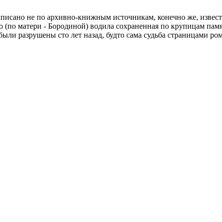
исано не по архивно-книжным источникам, конечно же, известны
по матери - Бородиной) водила сохраненная по крупицам памят
были разрушены сто лет назад, будто сама судьба страницами ро