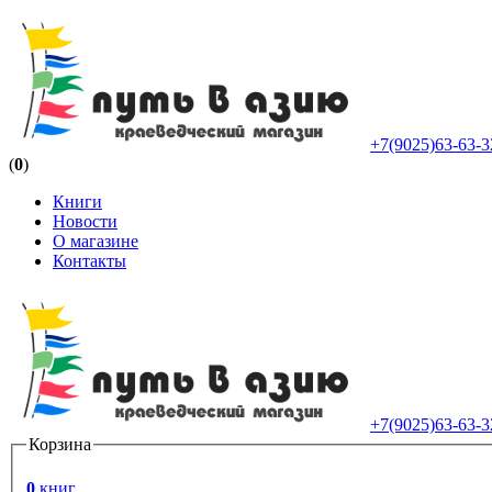
+7(9025)63-63-3
(
0
)
Книги
Новости
О магазине
Контакты
+7(9025)63-63-3
Корзина
0
книг