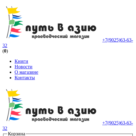
+7(9025)63-63-
32
(
0
)
Книги
Новости
О магазине
Контакты
+7(9025)63-63-
32
Корзина