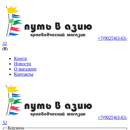
+7(9025)63-63-
32
(
0
)
Книги
Новости
О магазине
Контакты
+7(9025)63-63-
32
Корзина