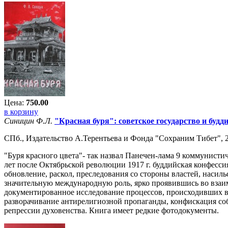
Цена:
750.00
в корзину
Синицин Ф.Л.
"Красная буря": советское государство и буддиз
СПб., Издательство А.Терентьева и Фонда "Сохраним Тибет", 20
"Буря красного цвета"- так назвал Панечен-лама 9 коммунисти
лет после Октябрьской революции 1917 г. буддийская конфесси
обновление, раскол, преследования со стороны властей, насил
значительную международную роль, ярко проявившись во взаим
документированное исследование процессов, происходивших в
разворачивание антирелигиозной пропаганды, конфискация со
репрессии духовенства. Книга имеет редкие фотодокументы.