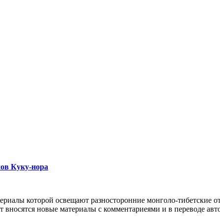
лов Куку-нора
териалы которой освещают разносторонние монголо-тибетские о
 вносятся новые материалы с комментариеями и в переводе автор