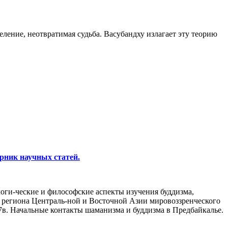
ление, неотвратимая судьба. Васубандху излагает эту теорию
рник научных статей.
логи-ческие и философские аспекты изучения буддизма,
я региона Централь-ной и Восточной Азии мировоззренческого
7в. Начальные контакты шаманизма и буддизма в Предбайкалье.