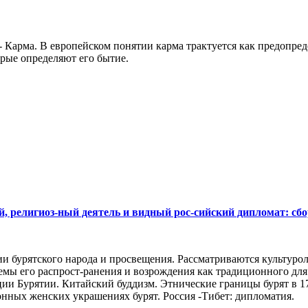
Карма. В европейском понятии карма трактуется как предопреде
орые определяют его бытие.
 религиоз-ный деятель и видный рос-сийский дипломат: сбо
ии бурятского народа и просвещения. Рассматриваются культуро
емы его распрост-ранения и возрождения как традиционного дл
ции Бурятии. Китайский буддизм. Этнические границы бурят в 1
нных женских украшениях бурят. Россия -Тибет: дипломатия.