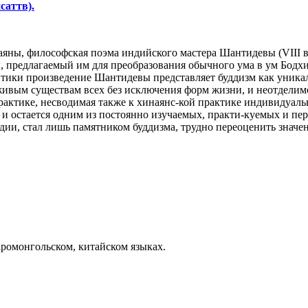
саттв).
аяны, философская поэма индийского мастера Шантидевы (VIII в.
 предлагаемый им для преобразования обычного ума в ум Бодхи
Этики произведение Шантидевы представляет буддизм как уник
живым существам всех без исключения форм жизни, и неотделим
рактике, несводимая также к хинаянс-кой практике индивидуаль
а и остается одним из постоянно изучаемых, практи-куемых и пе
дии, стал лишь памятником буддизма, трудно переоценить значе
аромонгольском, китайском языках.