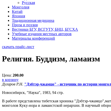
Русская
Монголия
Китай
Япония
Традиционная медицина
Проза и поэзия
Вестники БГУ, ВСГУТУ, БНЦ, БГСХА
Учебные издания местных авторов
Материалы конференций
скачать прайс-лист
Религия. Буддизм, ламаизм
Цена:
200.00
в корзину
Дугаров Р.Н.
"Дэбтэр-чжамцо" - источник по истории монго
Новосибирск, "Наука", 1983, 94 стр.
В работе представлена тибетская хроника "Дэбтэр-чжамцо",ма
монголов Куку-нора и ламаистской иерархии. В научный оборот