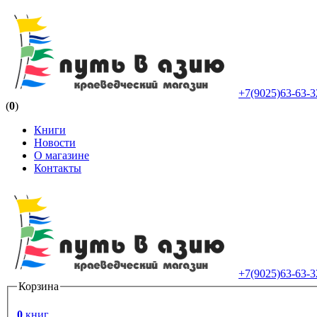
+7(9025)63-63-3
(
0
)
Книги
Новости
О магазине
Контакты
+7(9025)63-63-3
Корзина
0
книг