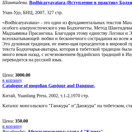
Шантидева.
Bodhicaryavatara (Вступление в практику Бодхи
Улан-Удэ, БНЦ, 2007, 327 стр.
«Bodhicaryavatara» - это один из фундаментальных текстов Мах
особого альтруистического ума Бодхичитты. Метод Шантидевы,
Мадхьямика Прасангика. Благодаря этому единству Логики и 
всеохватывающей любви и бесконечного сострадания ко всем 
Это духовная традиция, не имею-щая прецедентов в мировой п
текста Бодхичарья-аватары, которая в тибетской традиции был
много веков назад, с исчезновением буддийских традиций в Ин
переводится на русский язык.
Цена:
3000.00
в корзину
Catalogue of mogolian Ganjuur and Danguur.
Китай, Yuanfang Press, 2002, т.1-2,1970 стр.
Каталог монгольского "Ганжура" и"Данжура" на тибетском, ст
Цена:
350.00
в корзину
Васубандху.
Абхидхармакоша: глава 4 "Карма".