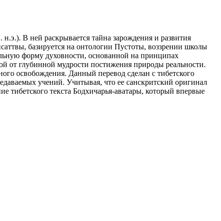
 н.э.). В ней раскрывается тайна зарождения и развития
саттвы, базируется на онтологии Пустоты, воззрении школы
альную форму духовности, основанной на принципах
ой от глубинной мудрости постижения природы реальности.
ного освобождения. Данный перевод сделан с тибетского
редаваемых учений. Учитывая, что ее санскритский оригинал
ние тибетского текста Бодхичарья-аватары, который впервые