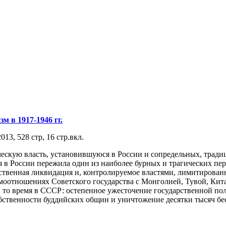
м в 1917-1946 гг.
13, 528 стр, 16 стр.вкл.
ческую власть, установившуюся в России и сопредельных, тради
я в России пережила один из наиболее бурных и трагических пе
ьственная ликвидация и, контролируемое властями, лимитирован
оотношениях Советского государства с Монголией, Тувой, Кита
 то время в СССР: остепенное ужесточение государственной по
бственности буддийских общин и уничтожение десятки тысяч бе