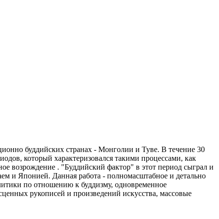
ционно буддийских странах - Монголии и Туве. В течение 30
риодов, который характеризовался такими процессами, как
ное возрождение . "Буддийский фактор" в этот период сыграл и
ем и Японией. Данная работа - полномасштабное и детально
литики по отношению к буддизму, одновременное
сценных рукописей и произведений искусства, массовые